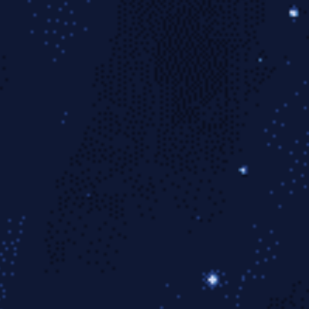
总之，两位球员在竞技状态上的差异为巴萨引援
使得俱乐部对于投资潜力股更为青睐。
2、市场价值对比
其次，在市场价值方面，小蜘蛛目前的身价已经
根据相关数据，小蜘蛛目前转会费高达8000万
乎难以承受。而另一方面，若昂·佩德罗则相对便宜
格差异使得巴萨可以用较少的资金获得一名潜力
资源。
值得注意的是，尽管小蜘蛛曾经拥有过辉煌时刻
让许多俱乐部望而却步。相比之下，若昂·佩德罗
于希望重建阵容并重返巅峰的巴萨来说，无疑是