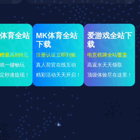
文将从四个方面详细阐述这一话题，包括两
求以及财政状况分析，以求深入探讨巴萨在
都有各自的优点，但他们目前的发展阶段有
度上都展现出了极大的潜力。他在比赛中的
多支球队争抢的对象。此外，他在场上的表
对于巴萨这样的豪门来说无疑是一个积极信
的伤病历史和不稳定性使得人们对他的持续
验，但在最近一段时间，他能否保持健康并
技状态来看，若昂·佩德罗显然更符合巴萨