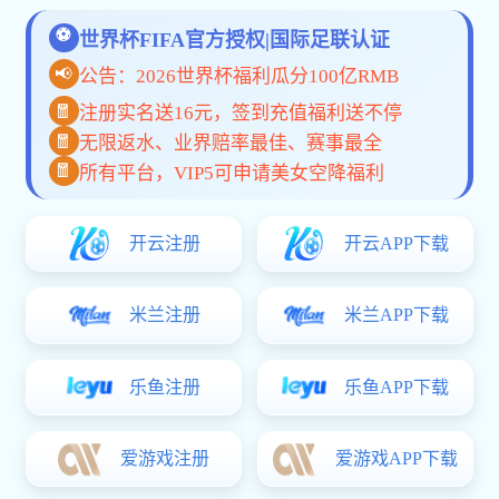
从这里开始
覆盖实时赛事、专业数据、高清视频，
8868体育
APP
与网页版为您提供便捷的体育服务。
APP下载
网页版入口
首页
/
体育看点
/ 正文
2026-06-18 11:45
39 次阅读
纽维尔老男孩高层期待梅西加盟更盼贝尔