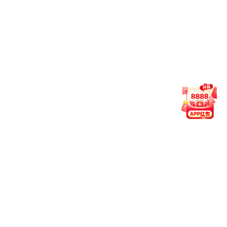
4、球迷和媒体反应
随着有关梅西加盟与贝尔萨重返执教的话题不断发
酵，各大媒体纷纷对此进行报道，引发社会各界热烈
讨论。许多媒体认为，如果这一切成真，将不仅是纽
维尔老男孩的一次重大改革，更是一场属于阿根廷足
球的新盛宴。不少评论员指出，这是传统与现代相结
合的一次完美尝试。
与此同时，广大球迷也对此充满期待。在社交媒体平
台上，不少粉丝发表看法，有人称“这是梦想成真的时
刻”，有人则表示“期待看到这支传奇队伍如何再创佳
绩”。这种热情不仅反映出人们对于体育精神的追求，
也体现出地方文化认同感愈加增强。
当然，也有一些声音提出质疑，他们担心两位超级明