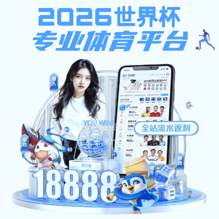
注册入口
8868体育
—— 比赛数据