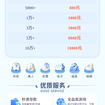
1、梅西加盟的可能性
梅西自2004年起便开始了他的职业生涯，并在巴萨取
得了巨大的成功。然而，随着年龄的增长，梅西选择
在职业生涯晚期回归故乡球队，这一选择对于他来说
既是情感上的寄托，也是对未来计划的一部分。纽维
尔老男孩作为他的少年时期球队，自然成为了大家关
注的对象。
尽管目前梅西仍在巴黎圣日耳曼效力，但关于他回归
纽维尔老男孩的传闻不断升温。高层管理人员表示，
他们已经就此事与梅西及其团队进行了初步接触，希
望能为他提供一个理想的平台来结束他的职业生涯。
此外，当地政府和商界也都表达了支持，以确保这一
切能够顺利实现。